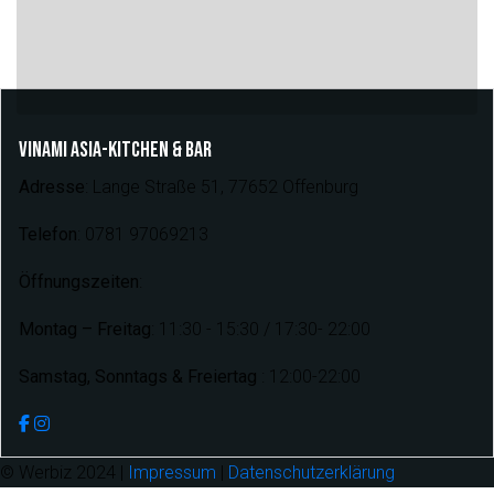
VINAMI ASIA-KITCHEN & BAR
Adresse
: Lange Straße 51, 77652 Offenburg
Telefon
: 0781 97069213
Öffnungszeiten
:
Montag – Freitag
: 11:30 - 15:30 / 17:30- 22:00
Samstag, Sonntags & Freiertag
: 12:00-22:00
© Werbiz 2024 |
Impressum
|
Datenschutzerklärung